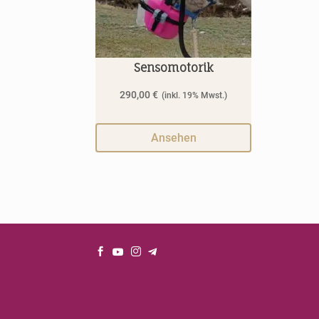
Sensomotorik
290,00
€
Ansehen



