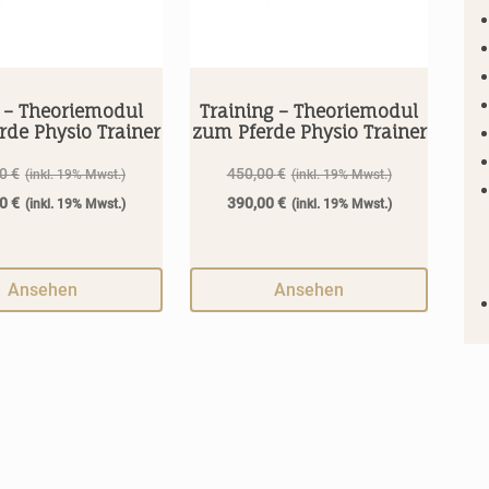
 – Theoriemodul
Training – Theoriemodul
rde Physio Trainer
zum Pferde Physio Trainer
Ursprünglicher
Ursprüngliche
90
€
450,00
€
Preis
Preis
Aktueller
Aktueller
00
€
390,00
€
war:
war:
Preis
Preis
332,90 €
450,00 €
ist:
ist:
290,00 €.
390,00 €.
Ansehen
Ansehen