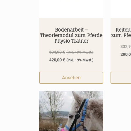
Bodenarbeit –
Reiten
Theoriemodul zum Pferde
zum Pfe
Physio Trainer
332,
Ursprünglicher
504,90
€
290,
Preis
Aktueller
420,00
€
war:
Preis
504,90 €
ist:
Ansehen
420,00 €.