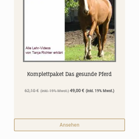
Komplettpaket Das gesunde Pferd
Ursprünglicher
Aktueller
62,10
€
49,00
€
Preis
Preis
war:
ist:
62,10 €
49,00 €.
Ansehen