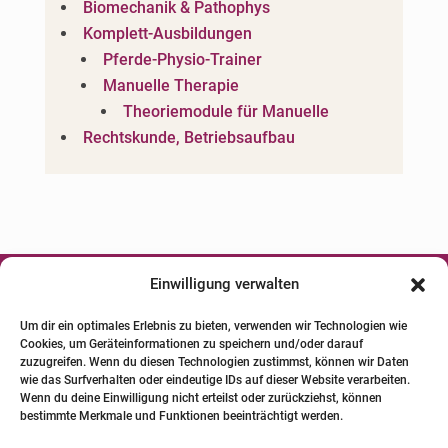
Biomechanik & Pathophys
Komplett-Ausbildungen
Pferde-Physio-Trainer
Manuelle Therapie
Theoriemodule für Manuelle
Rechtskunde, Betriebsaufbau
Einwilligung verwalten




Um dir ein optimales Erlebnis zu bieten, verwenden wir Technologien wie
Cookies, um Geräteinformationen zu speichern und/oder darauf
© 2024 INSTITUT FÜR PFERDE-
zuzugreifen. Wenn du diesen Technologien zustimmst, können wir Daten
PHYSIOTHERAPIE GBR. Alle Bilder und Texte
wie das Surfverhalten oder eindeutige IDs auf dieser Website verarbeiten.
Wenn du deine Einwilligung nicht erteilst oder zurückziehst, können
unterliegen dem Urheberrecht.
bestimmte Merkmale und Funktionen beeinträchtigt werden.