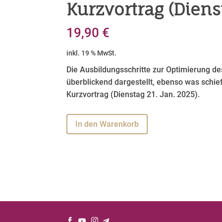
Kurzvortrag (Diens
19,90
€
inkl. 19 % MwSt.
Die Ausbildungsschritte zur Optimierung d
überblickend dargestellt, ebenso was schie
Kurzvortrag (Dienstag 21. Jan. 2025).
A
In den Warenkorb
l
t
e
r
n
a
t
i



