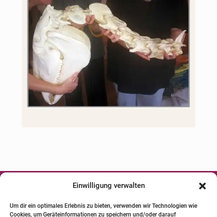
t
i
v
e
:
Einwilligung verwalten




Um dir ein optimales Erlebnis zu bieten, verwenden wir Technologien wie
Cookies, um Geräteinformationen zu speichern und/oder darauf