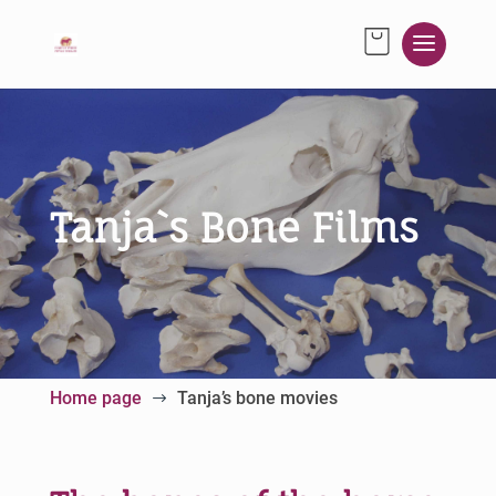
Tanja`s Bone Films
Home page
Tanja’s bone movies
$