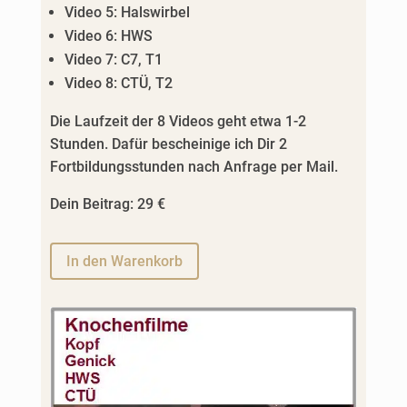
Video 5: Halswirbel
Video 6: HWS
Video 7: C7, T1
Video 8: CTÜ, T2
Die Laufzeit der 8 Videos geht etwa 1-2
Stunden. Dafür bescheinige ich Dir 2
Fortbildungsstunden nach Anfrage per Mail.
Dein Beitrag: 29 €
A
In den Warenkorb
l
t
e
r
n
a