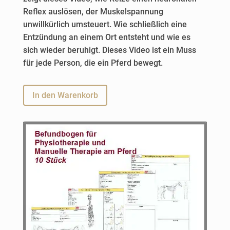
v
Reflex auslösen, der Muskelspannung
e
unwillkürlich umsteuert. Wie schließlich eine
:
Entzündung an einem Ort entsteht und wie es
sich wieder beruhigt. Dieses Video ist ein Muss
für jede Person, die ein Pferd bewegt.
A
In den Warenkorb
l
t
e
r
n
a
t
i
v
e