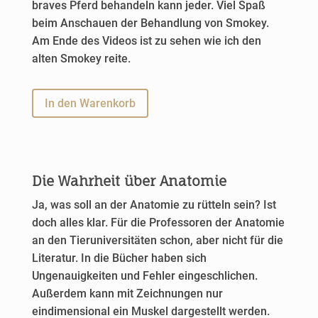
braves Pferd behandeln kann jeder. Viel Spaß
beim Anschauen der Behandlung von Smokey.
Am Ende des Videos ist zu sehen wie ich den
alten Smokey reite.
A
In den Warenkorb
l
t
e
r
Die Wahrheit über Anatomie
n
a
Ja, was soll an der Anatomie zu rütteln sein? Ist
t
doch alles klar. Für die Professoren der Anatomie
i
an den Tieruniversitäten schon, aber nicht für die
v
Literatur. In die Bücher haben sich
e
Ungenauigkeiten und Fehler eingeschlichen.
:
Außerdem kann mit Zeichnungen nur
eindimensional ein Muskel dargestellt werden.