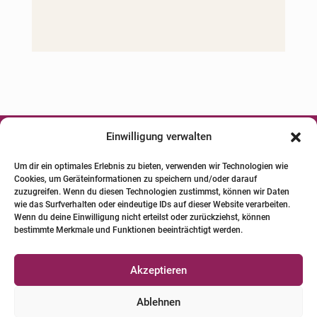
Einwilligung verwalten




Um dir ein optimales Erlebnis zu bieten, verwenden wir Technologien wie
Cookies, um Geräteinformationen zu speichern und/oder darauf
© 2024 INSTITUT FÜR PFERDE-
zuzugreifen. Wenn du diesen Technologien zustimmst, können wir Daten
PHYSIOTHERAPIE GBR. Alle Bilder und Texte
wie das Surfverhalten oder eindeutige IDs auf dieser Website verarbeiten.
Wenn du deine Einwilligung nicht erteilst oder zurückziehst, können
unterliegen dem Urheberrecht.
bestimmte Merkmale und Funktionen beeinträchtigt werden.
Qualifizierte Pferde-Physio-Therapeuten
Akzeptieren
Versicherungen für Pferde-Physio-Therapeuten
Ablehnen