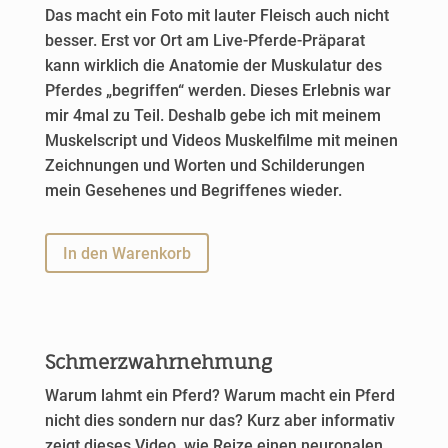
Das macht ein Foto mit lauter Fleisch auch nicht
besser. Erst vor Ort am Live-Pferde-Präparat
kann wirklich die Anatomie der Muskulatur des
Pferdes „begriffen“ werden. Dieses Erlebnis war
mir 4mal zu Teil. Deshalb gebe ich mit meinem
Muskelscript und Videos Muskelfilme mit meinen
Zeichnungen und Worten und Schilderungen
mein Gesehenes und Begriffenes wieder.
A
In den Warenkorb
l
t
e
r
Schmerzwahrnehmung
n
a
Warum lahmt ein Pferd? Warum macht ein Pferd
t
nicht dies sondern nur das? Kurz aber informativ
i
zeigt dieses Video, wie Reize einen neuronalen