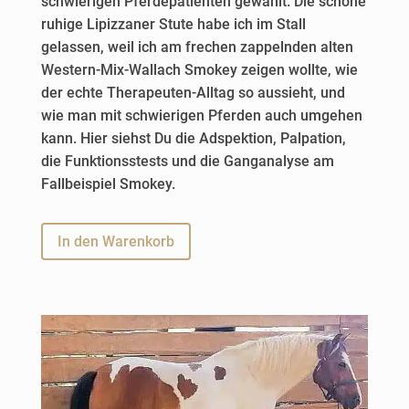
schwierigen Pferdepatienten gewählt. Die schöne
ruhige Lipizzaner Stute habe ich im Stall
gelassen, weil ich am frechen zappelnden alten
Western-Mix-Wallach Smokey zeigen wollte, wie
der echte Therapeuten-Alltag so aussieht, und
wie man mit schwierigen Pferden auch umgehen
kann. Hier siehst Du die Adspektion, Palpation,
die Funktionsstests und die Ganganalyse am
Fallbeispiel Smokey.
A
In den Warenkorb
l
t
e
r
n
a
t