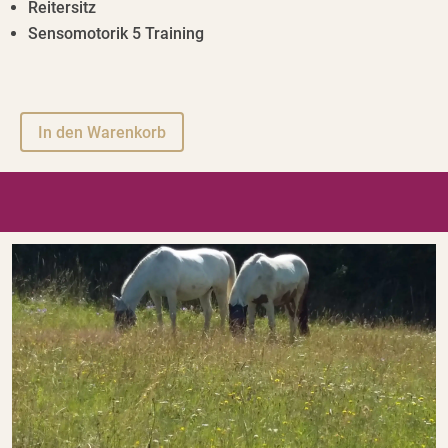
Reitersitz
Sensomotorik 5 Training
A
In den Warenkorb
l
t
e
r
n
a
t
i
v
e
: