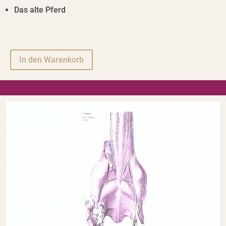
Das alte Pferd
A
In den Warenkorb
l
t
e
r
n
a
t
i
v
e
: