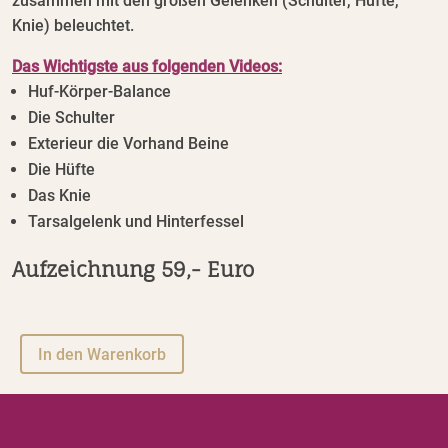
zusammen mit den großen Gelenken (Schulter, Hüfte,
Knie) beleuchtet.
Das Wichtigste aus folgenden Videos:
Huf-Körper-Balance
Die Schulter
Exterieur die Vorhand Beine
Die Hüfte
Das Knie
Tarsalgelenk und Hinterfessel
Aufzeichnung 59,- Euro
A
In den Warenkorb
l
t
e
r