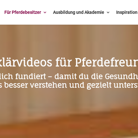
Für Pferdebesitzer
Ausbildung und Akademie
Inspiratio
klärvideos für Pferdefreu
chlich fundiert – damit du die Gesun
s besser verstehen und gezielt unters