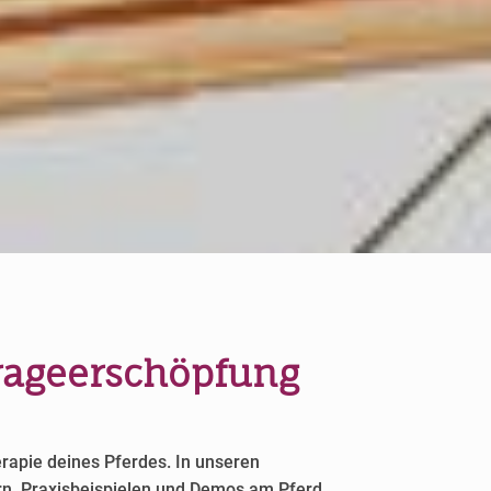
Trageerschöpfung
erapie deines Pferdes. In unseren
ern, Praxisbeispielen und Demos am Pferd.