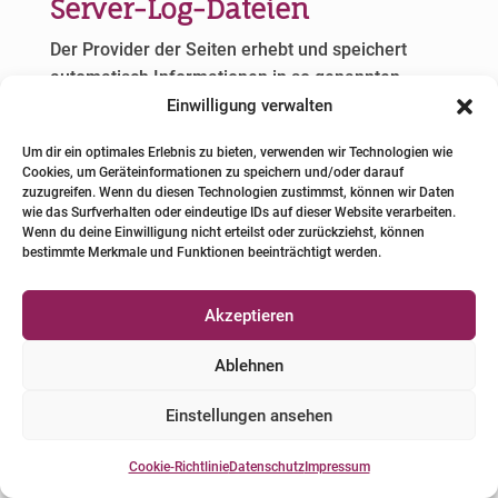
Server-Log-Dateien
Der Provider der Seiten erhebt und speichert
automatisch Informationen in so genannten
Server-Log-Dateien, die Ihr Browser automatisch
Einwilligung verwalten
an uns übermittelt. Dies sind:
Um dir ein optimales Erlebnis zu bieten, verwenden wir Technologien wie
Cookies, um Geräteinformationen zu speichern und/oder darauf
Browsertyp und Browserversion
zuzugreifen. Wenn du diesen Technologien zustimmst, können wir Daten
verwendetes Betriebssystem
wie das Surfverhalten oder eindeutige IDs auf dieser Website verarbeiten.
Wenn du deine Einwilligung nicht erteilst oder zurückziehst, können
Referrer URL
bestimmte Merkmale und Funktionen beeinträchtigt werden.
Hostname des zugreifenden Rechners
Uhrzeit der Serveranfrage
Akzeptieren
IP-Adresse
Ablehnen
Eine Zusammenführung dieser Daten mit
anderen Datenquellen wird nicht vorgenommen.
Einstellungen ansehen
Die Erfassung dieser Daten erfolgt auf Grundlage
Cookie-Richtlinie
Datenschutz
Impressum
von Art. 6 Abs. 1 lit. f DSGVO. Der