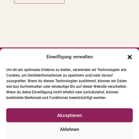
l
t
e
r
n
a
t
i
Einwilligung verwalten




v
Um dir ein optimales Erlebnis zu bieten, verwenden wir Technologien wie
e
Cookies, um Geräteinformationen zu speichern und/oder darauf
© 2024 INSTITUT FÜR PFERDE-
:
zuzugreifen. Wenn du diesen Technologien zustimmst, können wir Daten
PHYSIOTHERAPIE GBR. Alle Bilder und Texte
wie das Surfverhalten oder eindeutige IDs auf dieser Website verarbeiten.
Wenn du deine Einwilligung nicht erteilst oder zurückziehst, können
unterliegen dem Urheberrecht.
bestimmte Merkmale und Funktionen beeinträchtigt werden.
Qualifizierte Pferde-Physio-Therapeuten
Akzeptieren
Versicherungen für Pferde-Physio-Therapeuten
Ablehnen
Tierschutzleitlinien