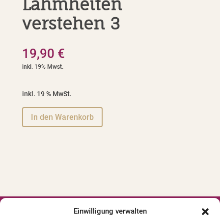
Lahmheiten
verstehen 3
19,90
€
inkl. 19 % MwSt.
A
In den Warenkorb
l
t
e
r
n
a
t
i
Einwilligung verwalten



