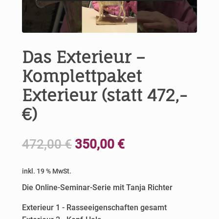
Das Exterieur –
Komplettpaket
Exterieur (statt 472,-
€)
Ursprünglicher
Aktueller
472,00
€
350,00
€
Preis
Preis
war:
ist:
inkl. 19 % MwSt.
472,00 €
350,00 €.
Die Online-Seminar-Serie mit Tanja Richter
Exterieur 1 - Rasseeigenschaften gesamt