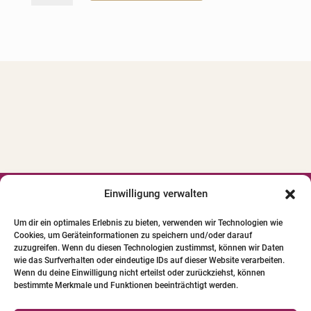
-
t
Komplettpaket
e
Exterieur
r
(statt
n
472,-
a
€)
t
Menge
i
v
e
:
Einwilligung verwalten




Um dir ein optimales Erlebnis zu bieten, verwenden wir Technologien wie
Cookies, um Geräteinformationen zu speichern und/oder darauf
© 2024 INSTITUT FÜR PFERDE-
zuzugreifen. Wenn du diesen Technologien zustimmst, können wir Daten
PHYSIOTHERAPIE GBR. Alle Bilder und Texte
wie das Surfverhalten oder eindeutige IDs auf dieser Website verarbeiten.
Wenn du deine Einwilligung nicht erteilst oder zurückziehst, können
unterliegen dem Urheberrecht.
bestimmte Merkmale und Funktionen beeinträchtigt werden.