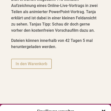
Aufzeichnung eines Online-Live-Vortrags in zwei
Teilen als animierter PowerPoint-Vortrag. Tanja
erklärt und ist dabei in einer kleinen Feldansicht
zu sehen. Tanjas Tipp: Schau dir doch gerne
vorher den kostenfreien Vorschaufilm dazu an.
Dateien können innerhalb von 42 Tagen 5 mal
heruntergeladen werden.
A
In den Warenkorb
l
t
e
r
n
a
t
i