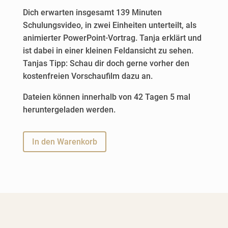
Dich erwarten insgesamt 139 Minuten
Schulungsvideo, in zwei Einheiten unterteilt, als
animierter PowerPoint-Vortrag. Tanja erklärt und
ist dabei in einer kleinen Feldansicht zu sehen.
Tanjas Tipp: Schau dir doch gerne vorher den
kostenfreien Vorschaufilm dazu an.
Dateien können innerhalb von 42 Tagen 5 mal
heruntergeladen werden.
A
In den Warenkorb
l
t
e
r
n
a
t