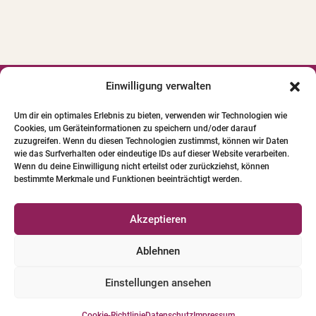
i
v
e
:
Einwilligung verwalten




Um dir ein optimales Erlebnis zu bieten, verwenden wir Technologien wie
Cookies, um Geräteinformationen zu speichern und/oder darauf
© 2024 INSTITUT FÜR PFERDE-
zuzugreifen. Wenn du diesen Technologien zustimmst, können wir Daten
PHYSIOTHERAPIE GBR. Alle Bilder und Texte
wie das Surfverhalten oder eindeutige IDs auf dieser Website verarbeiten.
Wenn du deine Einwilligung nicht erteilst oder zurückziehst, können
unterliegen dem Urheberrecht.
bestimmte Merkmale und Funktionen beeinträchtigt werden.
Qualifizierte Pferde-Physio-Therapeuten
Akzeptieren
Versicherungen für Pferde-Physio-Therapeuten
Ablehnen
Tierschutzleitlinien
Einstellungen ansehen
Datenschutz
|
Impressum
|
AGB
Cookie-Richtlinie
Datenschutz
Impressum