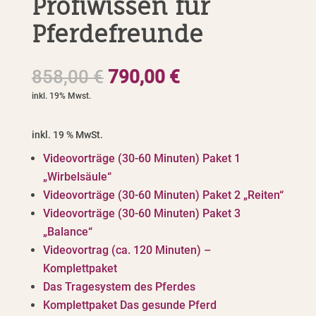
Profiwissen für
Pferdefreunde
Ursprünglicher
Aktueller
858,00
€
790,00
€
Preis
Preis
war:
ist:
858,00 €
790,00 €.
inkl. 19 % MwSt.
Videovorträge (30-60 Minuten) Paket 1
„Wirbelsäule“
Videovorträge (30-60 Minuten) Paket 2 „Reiten“
Videovorträge (30-60 Minuten) Paket 3
„Balance“
Videovortrag (ca. 120 Minuten) –
Komplettpaket
Das Tragesystem des Pferdes
Komplettpaket Das gesunde Pferd