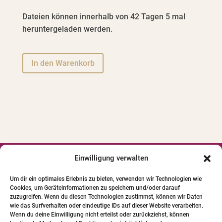
Dateien können innerhalb von 42 Tagen 5 mal
heruntergeladen werden.
A
In den Warenkorb
l
t
e
r
n
a
t
i
Einwilligung verwalten




v
Um dir ein optimales Erlebnis zu bieten, verwenden wir Technologien wie
e
Cookies, um Geräteinformationen zu speichern und/oder darauf
© 2024 INSTITUT FÜR PFERDE-
:
zuzugreifen. Wenn du diesen Technologien zustimmst, können wir Daten
PHYSIOTHERAPIE GBR. Alle Bilder und Texte
wie das Surfverhalten oder eindeutige IDs auf dieser Website verarbeiten.
Wenn du deine Einwilligung nicht erteilst oder zurückziehst, können
unterliegen dem Urheberrecht.