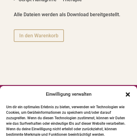
Alle Dateien werden als Download bereitgestellt.
A
In den Warenkorb
l
t
e
r
n
a
t
i
Einwilligung verwalten




v
Um dir ein optimales Erlebnis zu bieten, verwenden wir Technologien wie
e
Cookies, um Geräteinformationen zu speichern und/oder darauf
© 2024 INSTITUT FÜR PFERDE-
:
zuzugreifen. Wenn du diesen Technologien zustimmst, können wir Daten
PHYSIOTHERAPIE GBR. Alle Bilder und Texte
wie das Surfverhalten oder eindeutige IDs auf dieser Website verarbeiten.
Wenn du deine Einwilligung nicht erteilst oder zurückziehst, können
unterliegen dem Urheberrecht.
bestimmte Merkmale und Funktionen beeinträchtigt werden.