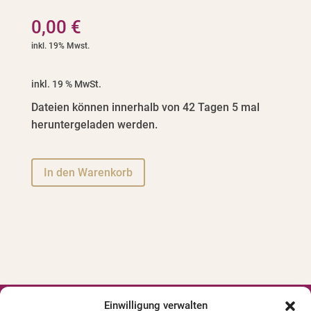
0,00
€
inkl. 19 % MwSt.
Dateien können innerhalb von 42 Tagen 5 mal
heruntergeladen werden.
A
In den Warenkorb
l
t
e
r
n
a
t
i
Einwilligung verwalten