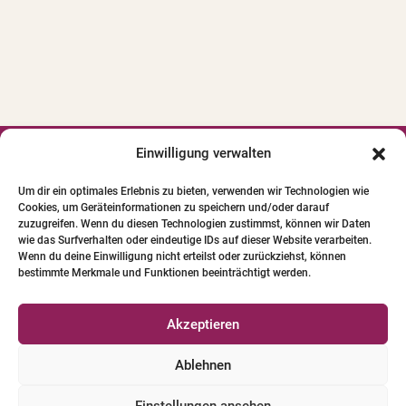
t
e
r
n
a
t
i
Einwilligung verwalten




v
Um dir ein optimales Erlebnis zu bieten, verwenden wir Technologien wie
e
Cookies, um Geräteinformationen zu speichern und/oder darauf
© 2024 INSTITUT FÜR PFERDE-
:
zuzugreifen. Wenn du diesen Technologien zustimmst, können wir Daten
PHYSIOTHERAPIE GBR. Alle Bilder und Texte
wie das Surfverhalten oder eindeutige IDs auf dieser Website verarbeiten.
Wenn du deine Einwilligung nicht erteilst oder zurückziehst, können
unterliegen dem Urheberrecht.
bestimmte Merkmale und Funktionen beeinträchtigt werden.
Qualifizierte Pferde-Physio-Therapeuten
Akzeptieren
Versicherungen für Pferde-Physio-Therapeuten
Ablehnen
Tierschutzleitlinien
Einstellungen ansehen