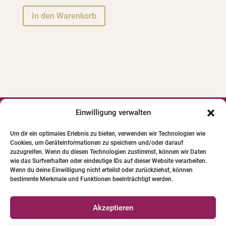
A
In den Warenkorb
l
t
e
r
n
a
t
i
Einwilligung verwalten




v
Um dir ein optimales Erlebnis zu bieten, verwenden wir Technologien wie
e
Cookies, um Geräteinformationen zu speichern und/oder darauf
© 2024 INSTITUT FÜR PFERDE-
:
zuzugreifen. Wenn du diesen Technologien zustimmst, können wir Daten
PHYSIOTHERAPIE GBR. Alle Bilder und Texte
wie das Surfverhalten oder eindeutige IDs auf dieser Website verarbeiten.
Wenn du deine Einwilligung nicht erteilst oder zurückziehst, können
unterliegen dem Urheberrecht.
bestimmte Merkmale und Funktionen beeinträchtigt werden.
Qualifizierte Pferde-Physio-Therapeuten
Akzeptieren
Versicherungen für Pferde-Physio-Therapeuten