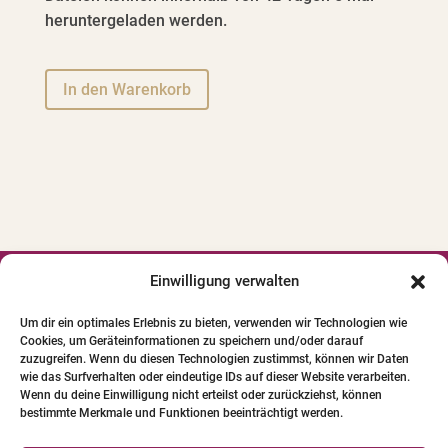
heruntergeladen werden.
A
In den Warenkorb
l
t
e
r
n
a
t
i
Einwilligung verwalten




v
Um dir ein optimales Erlebnis zu bieten, verwenden wir Technologien wie
e
Cookies, um Geräteinformationen zu speichern und/oder darauf
© 2024 INSTITUT FÜR PFERDE-
:
zuzugreifen. Wenn du diesen Technologien zustimmst, können wir Daten
PHYSIOTHERAPIE GBR. Alle Bilder und Texte
wie das Surfverhalten oder eindeutige IDs auf dieser Website verarbeiten.
Wenn du deine Einwilligung nicht erteilst oder zurückziehst, können
unterliegen dem Urheberrecht.
bestimmte Merkmale und Funktionen beeinträchtigt werden.