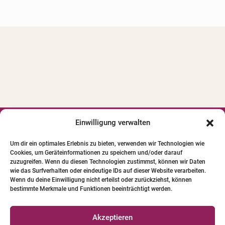
e
r
n
a
t
i
v
e
:
Einwilligung verwalten




Um dir ein optimales Erlebnis zu bieten, verwenden wir Technologien wie
Cookies, um Geräteinformationen zu speichern und/oder darauf
© 2024 INSTITUT FÜR PFERDE-
zuzugreifen. Wenn du diesen Technologien zustimmst, können wir Daten
PHYSIOTHERAPIE GBR. Alle Bilder und Texte
wie das Surfverhalten oder eindeutige IDs auf dieser Website verarbeiten.
Wenn du deine Einwilligung nicht erteilst oder zurückziehst, können
unterliegen dem Urheberrecht.
bestimmte Merkmale und Funktionen beeinträchtigt werden.
Qualifizierte Pferde-Physio-Therapeuten
Akzeptieren