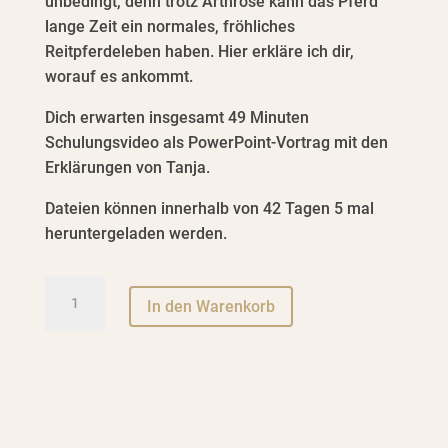
unbedingt, denn trotz Arthrose kann das Pferd
lange Zeit ein normales, fröhliches
Reitpferdeleben haben. Hier erkläre ich dir,
worauf es ankommt.
Dich erwarten insgesamt 49 Minuten
Schulungsvideo als PowerPoint-Vortrag mit den
Erklärungen von Tanja.
Dateien können innerhalb von 42 Tagen 5 mal
heruntergeladen werden.
Videovortrag
A
In den Warenkorb
(30-
l
60
t
Minuten)
e
-
r
Die
n
Arthrose
a