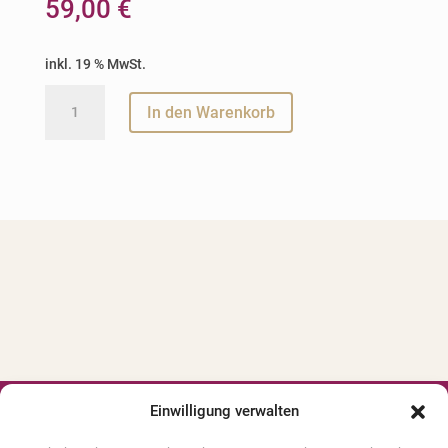
59,00
€
inkl. 19 % MwSt.
Videovortrag
A
In den Warenkorb
(ca.
l
120
t
Minuten)
e
-
r
Das
n
alte
a
Pferd
t
Menge
i
v
e
:
Einwilligung verwalten



