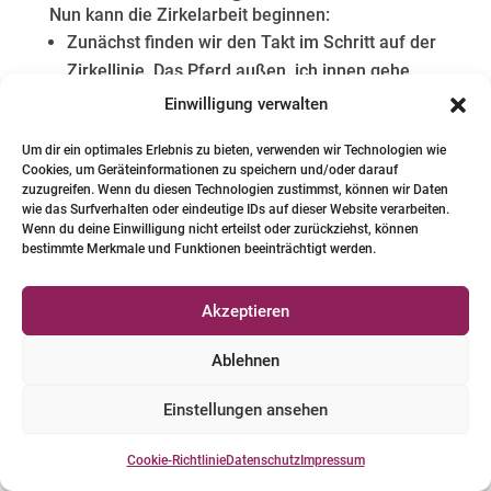
Nun kann die Zirkelarbeit beginnen:
Zunächst finden wir den Takt im Schritt auf der
Zirkellinie. Das Pferd außen, ich innen gehe
mit. Die vier Zirkelpunkte sind eine gute
Einwilligung verwalten
Orientierungshilfe für eine korrekte Kreislinie.
Um dir ein optimales Erlebnis zu bieten, verwenden wir Technologien wie
An den vier Zirkelpunkten animiere ich mein
Cookies, um Geräteinformationen zu speichern und/oder darauf
Pferd zu beherztem Fleiß und verlange Schub,
zuzugreifen. Wenn du diesen Technologien zustimmst, können wir Daten
wie das Surfverhalten oder eindeutige IDs auf dieser Website verarbeiten.
ohne anzutraben.
Wenn du deine Einwilligung nicht erteilst oder zurückziehst, können
Maximal vier Runden pro Hand, dann durch den
bestimmte Merkmale und Funktionen beeinträchtigt werden.
Zirkel wechseln. Dabei gehe ich etwas
rückwärts‑seitwärts, wechsle die Longierhand
Akzeptieren
mit der Peitschenhand, bewege mich auf die
andere Seite des Pferdes und treibe es wieder
Ablehnen
auf die Zirkelspur.
Einstellungen ansehen
Wieder Takt auf der korrekten Zirkellinie
finden, an den Zirkelpunkten jeweils ein Schub.
Cookie-Richtlinie
Datenschutz
Impressum
Jetzt können an den Zirkelpunkten Volten