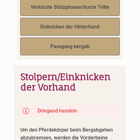
Verkürzte Stützphasen/kurze Tritte
Einknicken der Hinterhand
Passgang bergab
Stolpern/Einknicken
der Vorhand
p
Dringend handeln
Um den Pferdekörper beim Bergabgehen
abzubremsen, werden die Vorderbeine