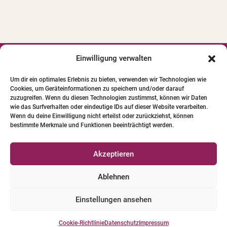
r
n
a
t
i
Einwilligung verwalten




v
Um dir ein optimales Erlebnis zu bieten, verwenden wir Technologien wie
e
Cookies, um Geräteinformationen zu speichern und/oder darauf
© 2024 INSTITUT FÜR PFERDE-
:
zuzugreifen. Wenn du diesen Technologien zustimmst, können wir Daten
PHYSIOTHERAPIE GBR. Alle Bilder und Texte
wie das Surfverhalten oder eindeutige IDs auf dieser Website verarbeiten.
Wenn du deine Einwilligung nicht erteilst oder zurückziehst, können
unterliegen dem Urheberrecht.
bestimmte Merkmale und Funktionen beeinträchtigt werden.
Qualifizierte Pferde-Physio-Therapeuten
Akzeptieren
Versicherungen für Pferde-Physio-Therapeuten
Ablehnen
Tierschutzleitlinien
Einstellungen ansehen
Datenschutz
|
Impressum
|
AGB
Cookie-Richtlinie
Datenschutz
Impressum