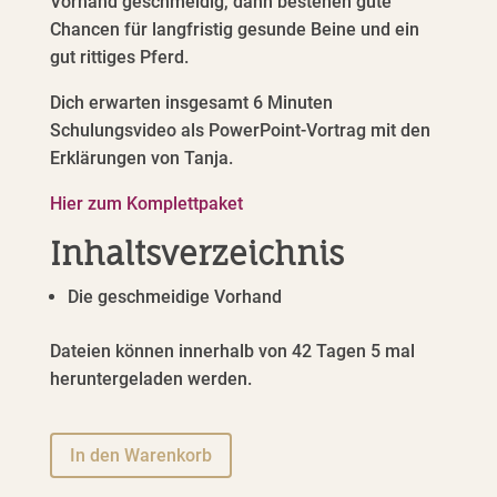
Vorhand geschmeidig, dann bestehen gute
Chancen für langfristig gesunde Beine und ein
gut rittiges Pferd.
Dich erwarten insgesamt 6 Minuten
Schulungsvideo als PowerPoint-Vortrag mit den
Erklärungen von Tanja.
Hier zum Komplettpaket
Inhaltsverzeichnis
Die geschmeidige Vorhand
Dateien können innerhalb von 42 Tagen 5 mal
heruntergeladen werden.
A
In den Warenkorb
l
t