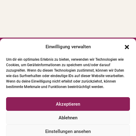
e
r
n
a
t
i
Einwilligung verwalten




v
Um dir ein optimales Erlebnis zu bieten, verwenden wir Technologien wie
e
Cookies, um Geräteinformationen zu speichern und/oder darauf
© 2024 INSTITUT FÜR PFERDE-
:
zuzugreifen. Wenn du diesen Technologien zustimmst, können wir Daten
PHYSIOTHERAPIE GBR. Alle Bilder und Texte
wie das Surfverhalten oder eindeutige IDs auf dieser Website verarbeiten.
Wenn du deine Einwilligung nicht erteilst oder zurückziehst, können
unterliegen dem Urheberrecht.
bestimmte Merkmale und Funktionen beeinträchtigt werden.
Qualifizierte Pferde-Physio-Therapeuten
Akzeptieren
Versicherungen für Pferde-Physio-Therapeuten
Ablehnen
Tierschutzleitlinien
Einstellungen ansehen