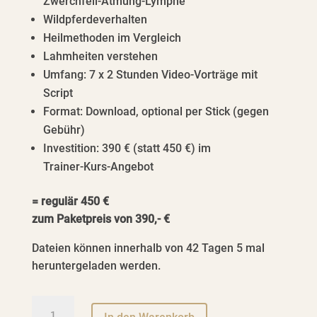
Zwerchfell‑Atmung‑Lymphe
Wildpferdeverhalten
Heilmethoden im Vergleich
Lahmheiten verstehen
Umfang: 7 x 2 Stunden Video‑Vorträge mit
Script
Format: Download, optional per Stick (gegen
Gebühr)
Investition: 390 € (statt 450 €) im
Trainer‑Kurs‑Angebot
= regulär 450 €
zum Paketpreis von 390,- €
Dateien können innerhalb von 42 Tagen 5 mal
heruntergeladen werden.
Training
A