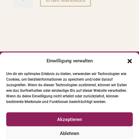
In den Warenkorb
-
l
Theoriemodul
t
zum
e
Pferde
r
Physio
n
Trainer
a
Menge
t
i
Einwilligung verwalten
v




e
Um dir ein optimales Erlebnis zu bieten, verwenden wir Technologien wie
:
Cookies, um Geräteinformationen zu speichern und/oder darauf
© 2024 INSTITUT FÜR PFERDE-
zuzugreifen. Wenn du diesen Technologien zustimmst, können wir Daten
PHYSIOTHERAPIE GBR. Alle Bilder und Texte
wie das Surfverhalten oder eindeutige IDs auf dieser Website verarbeiten.
Wenn du deine Einwilligung nicht erteilst oder zurückziehst, können
unterliegen dem Urheberrecht.
bestimmte Merkmale und Funktionen beeinträchtigt werden.
Qualifizierte Pferde-Physio-Therapeuten
Akzeptieren
Versicherungen für Pferde-Physio-Therapeuten
Ablehnen