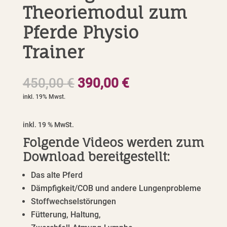
Theoriemodul zum
Pferde Physio
Trainer
Ursprünglicher
Aktueller
450,00
€
390,00
€
Preis
Preis
war:
ist:
450,00 €
390,00 €.
inkl. 19 % MwSt.
Folgende Videos werden zum
Download bereitgestellt:
Das alte Pferd
Dämpfigkeit/COB und andere Lungenprobleme
Stoffwechselstörungen
Fütterung, Haltung,