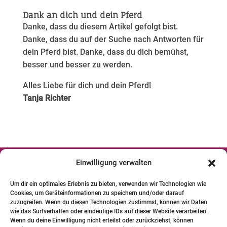
Dank an dich und dein Pferd
Danke, dass du diesem Artikel gefolgt bist.
Danke, dass du auf der Suche nach Antworten für
dein Pferd bist. Danke, dass du dich bemühst,
besser und besser zu werden.​
Alles Liebe für dich und dein Pferd!
Tanja Richter
Einwilligung verwalten




Um dir ein optimales Erlebnis zu bieten, verwenden wir Technologien wie
Cookies, um Geräteinformationen zu speichern und/oder darauf
© 2024 INSTITUT FÜR PFERDE-
zuzugreifen. Wenn du diesen Technologien zustimmst, können wir Daten
PHYSIOTHERAPIE GBR. Alle Bilder und Texte
wie das Surfverhalten oder eindeutige IDs auf dieser Website verarbeiten.
Wenn du deine Einwilligung nicht erteilst oder zurückziehst, können
unterliegen dem Urheberrecht.