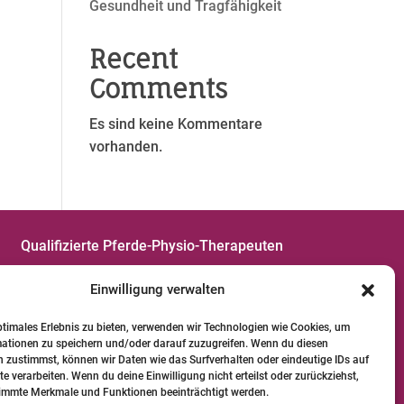
Gesundheit und Tragfähigkeit
Recent
Comments
Es sind keine Kommentare
vorhanden.
Qualifizierte Pferde-Physio-Therapeuten
Versicherungen für Pferde-Physio-
Einwilligung verwalten
Therapeuten
ptimales Erlebnis zu bieten, verwenden wir Technologien wie Cookies, um
Tierschutzleitlinien
mationen zu speichern und/oder darauf zuzugreifen. Wenn du diesen
 zustimmst, können wir Daten wie das Surfverhalten oder eindeutige IDs auf
te verarbeiten. Wenn du deine Einwilligung nicht erteilst oder zurückziehst,
Datenschutz
|
Impressum
|
AGB
immte Merkmale und Funktionen beeinträchtigt werden.