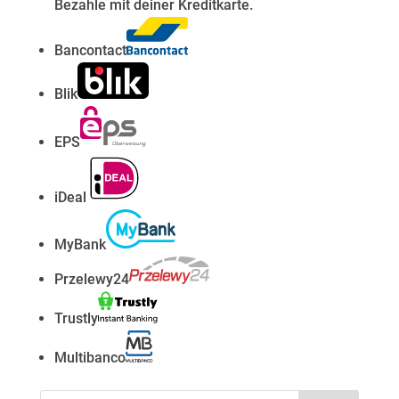
Bezahle mit deiner Kreditkarte.
Bancontact
Blik
EPS
iDeal
MyBank
Przelewy24
Trustly
Multibanco