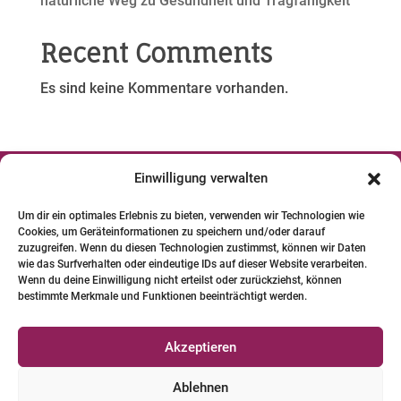
natürliche Weg zu Gesundheit und Tragfähigkeit
Recent Comments
Es sind keine Kommentare vorhanden.
Einwilligung verwalten




Um dir ein optimales Erlebnis zu bieten, verwenden wir Technologien wie
Cookies, um Geräteinformationen zu speichern und/oder darauf
© 2024 INSTITUT FÜR PFERDE-
zuzugreifen. Wenn du diesen Technologien zustimmst, können wir Daten
PHYSIOTHERAPIE GBR. Alle Bilder und Texte
wie das Surfverhalten oder eindeutige IDs auf dieser Website verarbeiten.
Wenn du deine Einwilligung nicht erteilst oder zurückziehst, können
unterliegen dem Urheberrecht.
bestimmte Merkmale und Funktionen beeinträchtigt werden.
Qualifizierte Pferde-Physio-Therapeuten
Akzeptieren
Versicherungen für Pferde-Physio-Therapeuten
Ablehnen